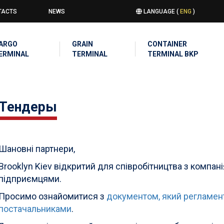
TACTS
NEWS
LANGUAGE (
ENG
)
u
IN
ARGO
GRAIN
CONTAINER
IGATION
ERMINAL
TERMINAL
TERMINAL BKP
Тендеры
Шановні партнери,
Brooklyn Kiev відкритий для співробітництва з компан
підприємцями.
Просимо ознайомитися з
документом, який регламент
постачальниками
.