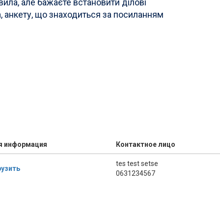
авила, але бажаєте встановити ділові
ка, анкету, що знаходиться за посиланням
я информация
Контактное лицо
tes test setse
рузить
0631234567