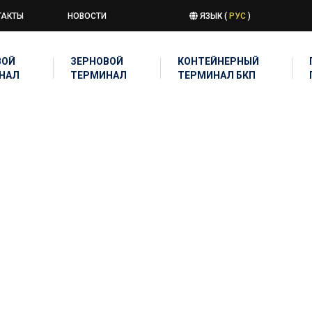
ТАКТЫ
НОВОСТИ
ЯЗЫК (
РУС
)
u
ВОЙ
ЗЕРНОВОЙ
КОНТЕЙНЕРНЫЙ
ATION
НАЛ
ТЕРМИНАЛ
ТЕРМИНАЛ БКП